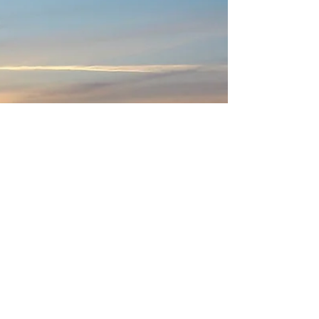
た。 これから、プログラムや当日の台本、進行
表などの作成に入ります。 皆さんもますます本
気モードで、仕上げ練習を頑張って行きましょ
うね(^^)/ 昨日のレッスンの一コマです。...