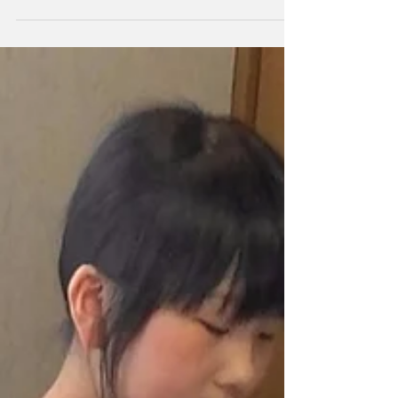
第８回ピアノ発表会 2017年６月３日（土）
15:30開場 15:45開演 長岡リリックホール第
一スタジオにて 演奏曲・・・ハナミズキ ガヴ
ォット 華麗なる大円舞曲 ・・・など 白井音楽
教室に通う、子どもから大人までの生徒たち
が、心を込めて演奏します。 ぜひ、お越しくだ
さい。