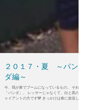
２０１７・夏 ～パン
ダ編～
今、我が家でブームになっているもの。 それは
「パンダ」。 レッサーじゃなくて、白と黒のジ
ャイアントの方です🐼 きっかけは春に放送した