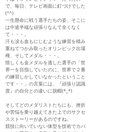
で、毎日、テレビ画面に釘づけでした
(^^)
一生懸命に戦う選手たちの姿、そこに
は中途半端な頑張りなんて全くなく
て・・・。
汗も涙も血もにじむような練習を積み
重ねてつかみ取ったオリンピック出場
権、そしてメダル・・・。
惜しくも金メダルを逃した選手の「世
界一を目指していたのに、世界で２番
の練習しかしていなかったということ
です・・」の言葉には、『頑張り認識
度』の自分との違いに脱帽(*_*)
そしてどのメダリストたちにも、挫折
や苦悩を乗り越えてきた上でのサクセ
スストーリーがあるのですね。
競技に向いていない体型を技術でカバ