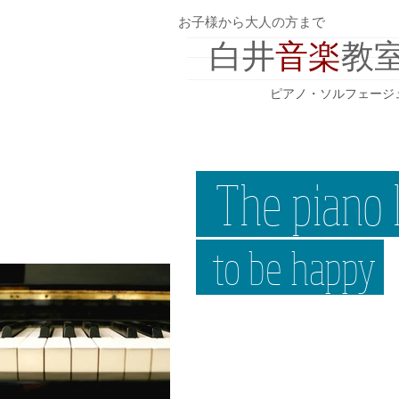
お子様から大人の方まで
白井
音楽
教
ピアノ・ソルフェージ
The piano 
to be happy