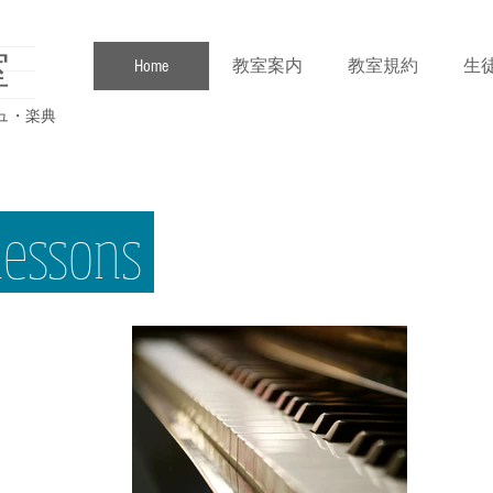
室
Home
教室案内
教室規約
生
ュ・楽典
lessons